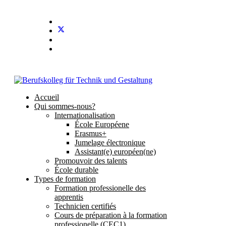
Stundenplan
E-Mail
IServ
Accueil
Qui sommes-nous?
Internationalisation
École Européene
Erasmus+
Jumelage électronique
Assistant(e) européen(ne)
Promouvoir des talents
École durable
Types de formation
Formation professionelle des
apprentis
Technicien certifiés
Cours de préparation à la formation
professionelle (CEC1)