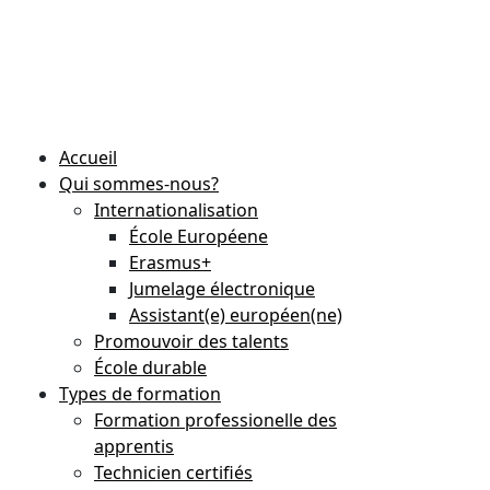
Stundenplan
E-Mail
IServ
Accueil
Qui sommes-nous?
Internationalisation
École Européene
Erasmus+
Jumelage électronique
Assistant(e) européen(ne)
Promouvoir des talents
École durable
Types de formation
Formation professionelle des
apprentis
Technicien certifiés