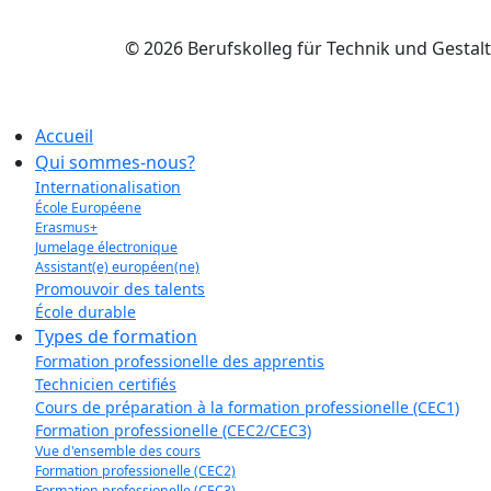
© 2026 Berufskolleg für Technik und Gestal
Accueil
Qui sommes-nous?
Internationalisation
École Européene
Erasmus+
Jumelage électronique
Assistant(e) européen(ne)
Promouvoir des talents
École durable
Types de formation
Formation professionelle des apprentis
Technicien certifiés
Cours de préparation à la formation professionelle (CEC1)
Formation professionelle (CEC2/CEC3)
Vue d'ensemble des cours
Formation professionelle (CEC2)
Formation professionelle (CEC3)