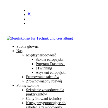
Stundenplan
E-Mail
IServ
Strona główna
Nas
Międzynarodowość
Szkoła europejska
Program Erasmus+
eTwinning
Asystent europejski
Promowanie talentów
Zrównoważony rozwój
Formy szkolne
Szkolenie zawodowe dla
praktykantów
Certyfikowani technicy
Kursy przygotowujące do
szkolenia zawodowego