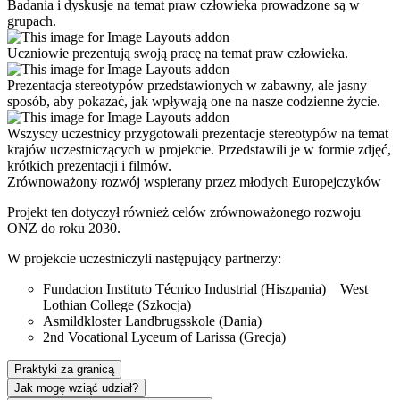
Badania i dyskusje na temat praw człowieka prowadzone są w
grupach.
Uczniowie prezentują swoją pracę na temat praw człowieka.
Prezentacja stereotypów przedstawionych w zabawny, ale jasny
sposób, aby pokazać, jak wpływają one na nasze codzienne życie.
Wszyscy uczestnicy przygotowali prezentacje stereotypów na temat
krajów uczestniczących w projekcie. Przedstawili je w formie zdjęć,
krótkich prezentacji i filmów.
Zrównoważony
rozwój
wspierany
przez
młodych
Europejczyków
Projekt
ten
dotyczył
również
celów
zrównoważonego
rozwoju
ONZ
do
roku
2030
.
W projekcie uczestniczyli następujący partnerzy:
Fundacion Instituto Técnico Industrial (Hiszpania) West
Lothian College (Szkocja)
Asmildkloster Landbrugsskole (Dania)
2nd Vocational Lyceum of Larissa (Grecja)
Praktyki za granicą
Jak mogę wziąć udział?