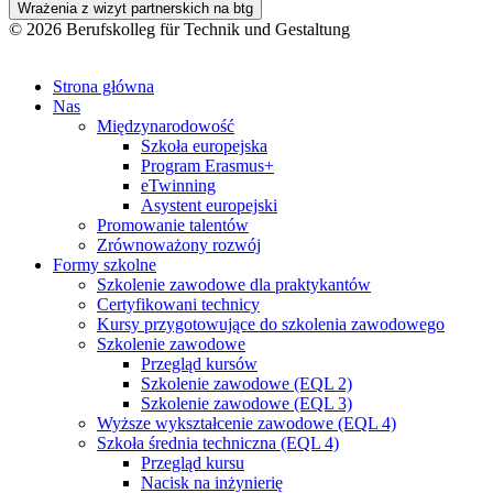
Wrażenia z wizyt partnerskich na btg
© 2026 Berufskolleg für Technik und Gestaltung
Impressum
Datenschutzerklärung
Strona główna
Nas
Międzynarodowość
Szkoła europejska
Program Erasmus+
eTwinning
Asystent europejski
Promowanie talentów
Zrównoważony rozwój
Formy szkolne
Szkolenie zawodowe dla praktykantów
Certyfikowani technicy
Kursy przygotowujące do szkolenia zawodowego
Szkolenie zawodowe
Przegląd kursów
Szkolenie zawodowe (EQL 2)
Szkolenie zawodowe (EQL 3)
Wyższe wykształcenie zawodowe (EQL 4)
Szkoła średnia techniczna (EQL 4)
Przegląd kursu
Nacisk na inżynierię