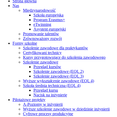
Strona główna
Nas
Międzynarodowość
Szkoła europejska
Program Erasmus+
eTwinning
Asystent europejski
Promowanie talentów
Zrównoważony rozwój
Formy szkolne
Szkolenie zawodowe dla praktykantów
Certyfikowani technicy
Kursy przygotowujące do szkolenia zawodowego
Szkolenie zawodowe
Przegląd kursów
Szkolenie zawodowe (EQL 2)
Szkolenie zawodowe (EQL 3)
Wyższe wykształcenie zawodowe (EQL 4)
Szkoła średnia techniczna (EQL 4)
Przegląd kursu
Nacisk na inżynierię
Pilotażowe projekty
A-Poziomy w inżynierii
Wyższe szkolenie zawodowe w dziedzinie inżynierii
Cyfrowe procesy produkcyjne