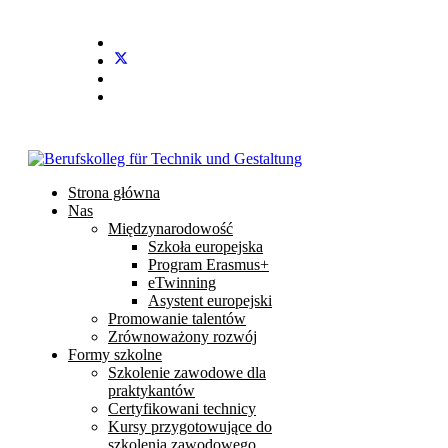
Stundenplan
E-Mail
IServ
Strona główna
Nas
Międzynarodowość
Szkoła europejska
Program Erasmus+
eTwinning
Asystent europejski
Promowanie talentów
Zrównoważony rozwój
Formy szkolne
Szkolenie zawodowe dla
praktykantów
Certyfikowani technicy
Kursy przygotowujące do
szkolenia zawodowego