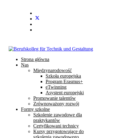
Stundenplan
E-Mail
IServ
Strona główna
Nas
Międzynarodowość
Szkoła europejska
Program Erasmus+
eTwinning
Asystent europejski
Promowanie talentów
Zrównoważony rozwój
Formy szkolne
Szkolenie zawodowe dla
praktykantów
Certyfikowani technicy
Kursy przygotowujące do
szkolenia zawodowego