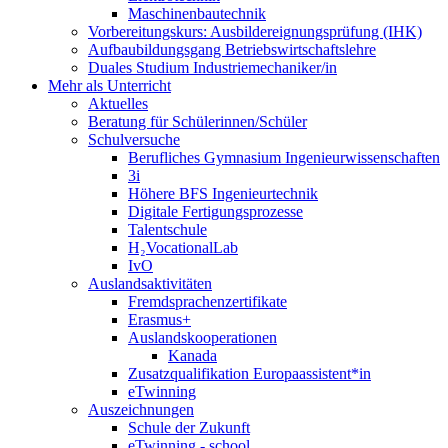
Maschinenbautechnik
Vorbereitungskurs: Ausbildereignungsprüfung (IHK)
Aufbaubildungsgang Betriebswirtschaftslehre
Duales Studium Industriemechaniker/in
Mehr als Unterricht
Aktuelles
Beratung für Schülerinnen/Schüler
Schulversuche
Berufliches Gymnasium Ingenieurwissenschaften
3i
Höhere BFS Ingenieurtechnik
Digitale Fertigungsprozesse
Talentschule
H₂VocationalLab
IvO
Auslandsaktivitäten
Fremdsprachenzertifikate
Erasmus+
Auslandskooperationen
Kanada
Zusatzqualifikation Europaassistent*in
eTwinning
Auszeichnungen
Schule der Zukunft
eTwinning - school