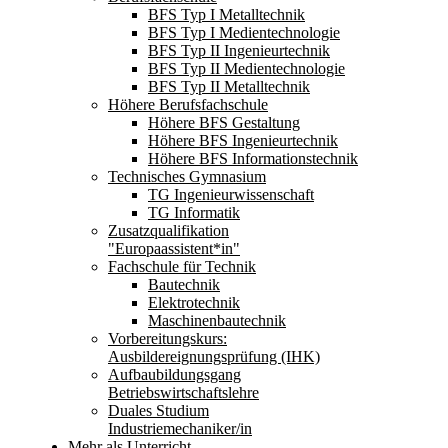
BFS Typ I Metalltechnik
BFS Typ I Medientechnologie
BFS Typ II Ingenieurtechnik
BFS Typ II Medientechnologie
BFS Typ II Metalltechnik
Höhere Berufsfachschule
Höhere BFS Gestaltung
Höhere BFS Ingenieurtechnik
Höhere BFS Informationstechnik
Technisches Gymnasium
TG Ingenieurwissenschaft
TG Informatik
Zusatzqualifikation
"Europaassistent*in"
Fachschule für Technik
Bautechnik
Elektrotechnik
Maschinenbautechnik
Vorbereitungskurs:
Ausbildereignungsprüfung (IHK)
Aufbaubildungsgang
Betriebswirtschaftslehre
Duales Studium
Industriemechaniker/in
Mehr als Unterricht