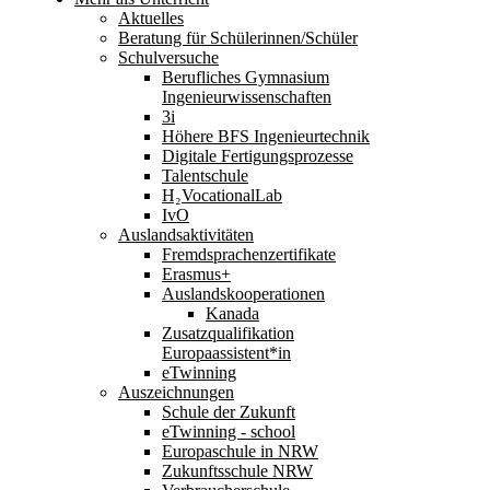
Aktuelles
Beratung für Schülerinnen/Schüler
Schulversuche
Berufliches Gymnasium
Ingenieurwissenschaften
3i
Höhere BFS Ingenieurtechnik
Digitale Fertigungsprozesse
Talentschule
H₂VocationalLab
IvO
Auslandsaktivitäten
Fremdsprachenzertifikate
Erasmus+
Auslandskooperationen
Kanada
Zusatzqualifikation
Europaassistent*in
eTwinning
Auszeichnungen
Schule der Zukunft
eTwinning - school
Europaschule in NRW
Zukunftsschule NRW