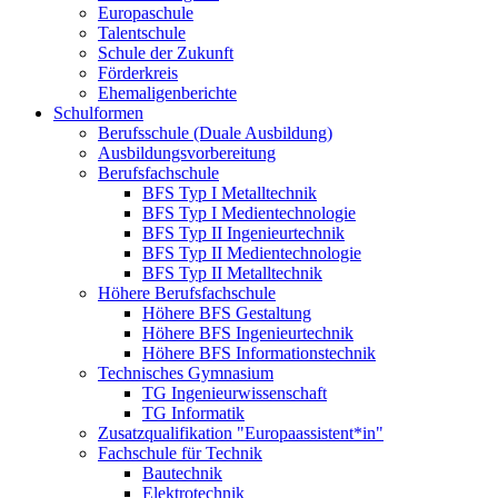
Europaschule
Talentschule
Schule der Zukunft
Förderkreis
Ehemaligenberichte
Schulformen
Berufsschule (Duale Ausbildung)
Ausbildungsvorbereitung
Berufsfachschule
BFS Typ I Metalltechnik
BFS Typ I Medientechnologie
BFS Typ II Ingenieurtechnik
BFS Typ II Medientechnologie
BFS Typ II Metalltechnik
Höhere Berufsfachschule
Höhere BFS Gestaltung
Höhere BFS Ingenieurtechnik
Höhere BFS Informationstechnik
Technisches Gymnasium
TG Ingenieurwissenschaft
TG Informatik
Zusatzqualifikation "Europaassistent*in"
Fachschule für Technik
Bautechnik
Elektrotechnik