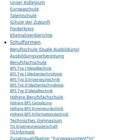
Unser Kollegium
Europaschule
Talentschule
Schule der Zukunft
Förderkreis
Ehemaligenberichte
Schulformen
Berufsschule (Duale Ausbildung)
Ausbildungsvorbereitung
Berufsfachschule
BFS Typ I Metalltechnik
BFS Typ I Medientechnologie
BFS Typ II Ingenieurtechnik
BFS Typ II Medientechnologie
BFS Typ II Metalltechnik
Höhere Berufsfachschule
Höhere BFS Gestaltung
Höhere BFS Ingenieurtechnik
Höhere BFS Informationstechnik
Technisches Gymnasium
TG Ingenieurwissenschaft
TG Informatik
Zusatzqualifikation "Europaassistent*in"