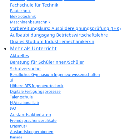
Fachschule für Technik
Bautechnik
Elektrotechnik
Maschinenbautechnik
Vorbereitungskurs: Ausbildereignungsprüfung (IHK)
Aufbaubildungsgang Betriebswirtschaftslehre
Duales Studium Industriemechaniker/in
Mehr als Unterricht
Aktuelles
Beratung für Schülerinnen/Schüler
Schulversuche
Berufliches Gymnasium Ingenieurwissenschaften
3i
Höhere BFS Ingenieurtechnik
Digitale Fertigungsprozesse
Talentschule
H₂VocationalLab
IvO
Auslandsaktivitäten
Fremdsprachenzertifikate
Erasmus+
Auslandskooperationen
Kanada