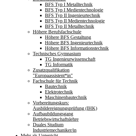
BFS Typ I Metalltechnik
BFS Typ I Medientechnologie
BFS Typ II Ingenieurtechnik
BFS Typ II Medientechnologie
BFS Typ II Metalltechnik
Höhere Berufsfachschule
Höhere BFS Gestaltung
Höhere BFS Ingenieurtechnik
Höhere BFS Informationstechnik
Technisches Gymnasium
TG Ingenieurwissenschaft
TG Informatik
Zusatzqualifikation
"Europaassistent*in"
Fachschule für Technik
Bautechnik
Elektrotechnik
Maschinenbautechnik
Vorbereitungskurs:
Ausbildereignungsprüfung (IHK)
Aufbaubildungsgang
Betriebswirtschaftslehre
Duales Studium
Industriemechaniker/in
Mehr als Unterricht