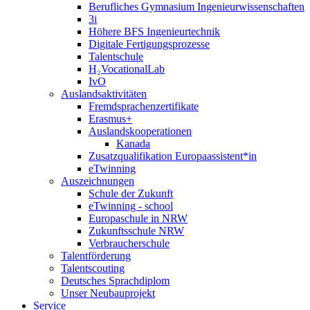
Berufliches Gymnasium Ingenieurwissenschaften
3i
Höhere BFS Ingenieurtechnik
Digitale Fertigungsprozesse
Talentschule
H₂VocationalLab
IvO
Auslandsaktivitäten
Fremdsprachenzertifikate
Erasmus+
Auslandskooperationen
Kanada
Zusatzqualifikation Europaassistent*in
eTwinning
Auszeichnungen
Schule der Zukunft
eTwinning - school
Europaschule in NRW
Zukunftsschule NRW
Verbraucherschule
Talentförderung
Talentscouting
Deutsches Sprachdiplom
Unser Neubauprojekt
Service