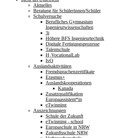
Aktuelles
Beratung für Schülerinnen/Schüler
Schulversuche
Berufliches Gymnasium
Ingenieurwissenschaften
3i
Höhere BFS Ingenieurtechnik
Digitale Fertigungsprozesse
Talentschule
H₂VocationalLab
IvO
Auslandsaktivitäten
Fremdsprachenzertifikate
Erasmus+
Auslandskooperationen
Kanada
Zusatzqualifikation
Europaassistent*in
eTwinning
Auszeichnungen
Schule der Zukunft
eTwinning - school
Europaschule in NRW
Zukunftsschule NRW