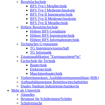
Berufsfachschule
BFS Typ I Metalltechnik
BFS Typ I Medientechnologie
BFS Typ II Ingenieurtechnik
BFS Typ II Medientechnologie
BFS Typ II Metalltechnik
Höhere Berufsfachschule
Höhere BFS Gestaltung
Höhere BFS Ingenieurtechnik
Höhere BFS Informationstechnik
Technisches Gymnasium
TG Ingenieurwissenschaft
TG Informatik
Zusatzqualifikation "Europaassistent*in"
Fachschule für Technik
Bautechnik
Elektrotechnik
Maschinenbautechnik
Vorbereitungskurs: Ausbildereignungsprüfung (IHK)
Aufbaubildungsgang Betriebswirtschaftslehre
Duales Studium Industriemechaniker/in
Mehr als Unterricht
Aktuelles
Beratung für Schülerinnen/Schüler
Schulversuche