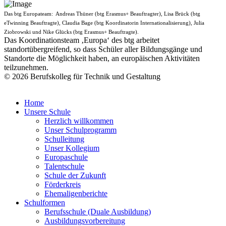
Das btg Europateam: Andreas Thüner (btg Erasmus+ Beauftragter), Lisa Brück (btg
eTwinning Beauftragte), Claudia Bage (btg Koordinatorin Internationalisierung), Julia
Ziobrowski und Nike Glücks (btg Erasmus+ Beauftragte).
Das Koordinationsteam ‚Europa‘ des btg arbeitet
standortübergreifend, so dass Schüler aller Bildungsgänge und
Standorte die Möglichkeit haben, an europäischen Aktivitäten
teilzunehmen.
© 2026 Berufskolleg für Technik und Gestaltung
Impressum
Datenschutzerklärung
Home
Unsere Schule
Herzlich willkommen
Unser Schulprogramm
Schulleitung
Unser Kollegium
Europaschule
Talentschule
Schule der Zukunft
Förderkreis
Ehemaligenberichte
Schulformen
Berufsschule (Duale Ausbildung)
Ausbildungsvorbereitung