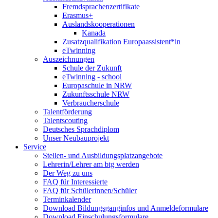
Fremdsprachenzertifikate
Erasmus+
Auslandskooperationen
Kanada
Zusatzqualifikation Europaassistent*in
eTwinning
Auszeichnungen
Schule der Zukunft
eTwinning - school
Europaschule in NRW
Zukunftsschule NRW
Verbraucherschule
Talentförderung
Talentscouting
Deutsches Sprachdiplom
Unser Neubauprojekt
Service
Stellen- und Ausbildungsplatzangebote
Lehrerin/Lehrer am btg werden
Der Weg zu uns
FAQ für Interessierte
FAQ für Schülerinnen/Schüler
Terminkalender
Download Bildungsganginfos und Anmeldeformulare
Download Einschulungsformulare