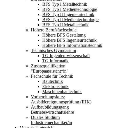
BFS Typ I Metalltechnik
BFS Typ I Medientechnologie
BFS Typ II Ingenieurtechnik
BFS Typ II Medientechnologie
BFS Typ II Metalltechnik
Höhere Berufsfachschule
Höhere BFS Gestaltung
Höhere BFS Ingenieurtechnik
Höhere BFS Informationstechnik
Technisches Gymnasium
TG Ingenieurwissenschaft
TG Informatik
Zusatzqualifikation
"Europaassistent*in"
Fachschule für Technik
Bautechnik
Elektrotechnik
Maschinenbautechnik
Vorbereitungskurs:
Ausbildereignungsprüfung (IHK)
Aufbaubildungsgang
Betriebswirtschaftslehre
Duales Studium
Industriemechaniker/in
Mehr als Unterricht