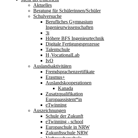
Aktuelles
Beratung für Schülerinnen/Schüler
Schulversuche
Berufliches Gymnasium
Ingenieurwissenschaften
3i
Höhere BFS Ingenieurtechnik
Digitale Fertigungsprozesse
Talentschule
H₂VocationalLab
IvO
Auslandsaktivitäten
Fremdsprachenzertifikate
Erasmus+
Auslandskooperationen
Kanada
Zusatzqualifikation
Europaassistent*in
eTwinning
Auszeichnungen
Schule der Zukunft
eTwinning - school
Europaschule in NRW
Zukunftsschule NRW