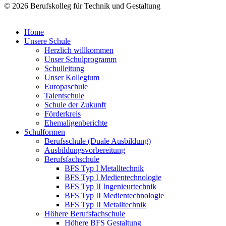
© 2026 Berufskolleg für Technik und Gestaltung
Impressum
Datenschutzerklärung
Home
Unsere Schule
Herzlich willkommen
Unser Schulprogramm
Schulleitung
Unser Kollegium
Europaschule
Talentschule
Schule der Zukunft
Förderkreis
Ehemaligenberichte
Schulformen
Berufsschule (Duale Ausbildung)
Ausbildungsvorbereitung
Berufsfachschule
BFS Typ I Metalltechnik
BFS Typ I Medientechnologie
BFS Typ II Ingenieurtechnik
BFS Typ II Medientechnologie
BFS Typ II Metalltechnik
Höhere Berufsfachschule
Höhere BFS Gestaltung