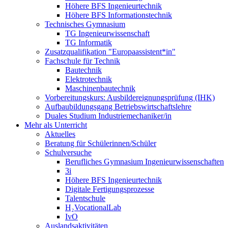
Höhere BFS Ingenieurtechnik
Höhere BFS Informationstechnik
Technisches Gymnasium
TG Ingenieurwissenschaft
TG Informatik
Zusatzqualifikation "Europaassistent*in"
Fachschule für Technik
Bautechnik
Elektrotechnik
Maschinenbautechnik
Vorbereitungskurs: Ausbildereignungsprüfung (IHK)
Aufbaubildungsgang Betriebswirtschaftslehre
Duales Studium Industriemechaniker/in
Mehr als Unterricht
Aktuelles
Beratung für Schülerinnen/Schüler
Schulversuche
Berufliches Gymnasium Ingenieurwissenschaften
3i
Höhere BFS Ingenieurtechnik
Digitale Fertigungsprozesse
Talentschule
H₂VocationalLab
IvO
Auslandsaktivitäten