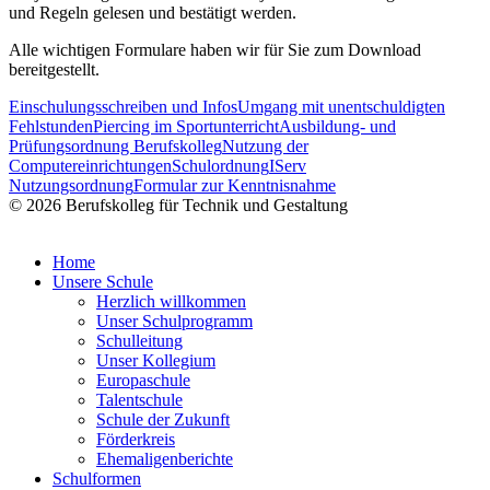
und Regeln gelesen und bestätigt werden.
Alle wichtigen Formulare haben wir für Sie zum Download
bereitgestellt.
Einschulungsschreiben und Infos
Umgang mit unentschuldigten
Fehlstunden
Piercing im Sportunterricht
Ausbildung- und
Prüfungsordnung Berufskolleg
Nutzung der
Computereinrichtungen
Schulordnung
IServ
Nutzungsordnung
Formular zur Kenntnisnahme
© 2026 Berufskolleg für Technik und Gestaltung
Impressum
Datenschutzerklärung
Home
Unsere Schule
Herzlich willkommen
Unser Schulprogramm
Schulleitung
Unser Kollegium
Europaschule
Talentschule
Schule der Zukunft
Förderkreis
Ehemaligenberichte
Schulformen