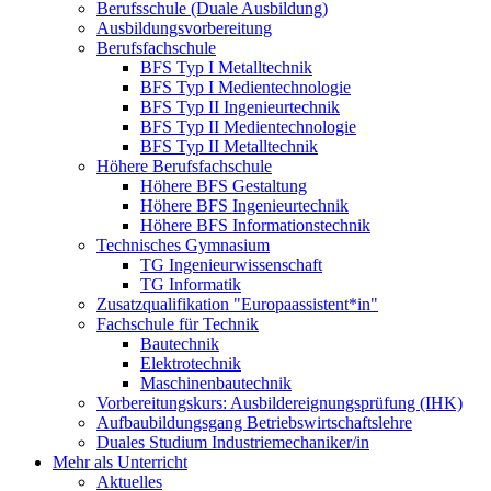
Berufsschule (Duale Ausbildung)
Ausbildungsvorbereitung
Berufsfachschule
BFS Typ I Metalltechnik
BFS Typ I Medientechnologie
BFS Typ II Ingenieurtechnik
BFS Typ II Medientechnologie
BFS Typ II Metalltechnik
Höhere Berufsfachschule
Höhere BFS Gestaltung
Höhere BFS Ingenieurtechnik
Höhere BFS Informationstechnik
Technisches Gymnasium
TG Ingenieurwissenschaft
TG Informatik
Zusatzqualifikation "Europaassistent*in"
Fachschule für Technik
Bautechnik
Elektrotechnik
Maschinenbautechnik
Vorbereitungskurs: Ausbildereignungsprüfung (IHK)
Aufbaubildungsgang Betriebswirtschaftslehre
Duales Studium Industriemechaniker/in
Mehr als Unterricht
Aktuelles