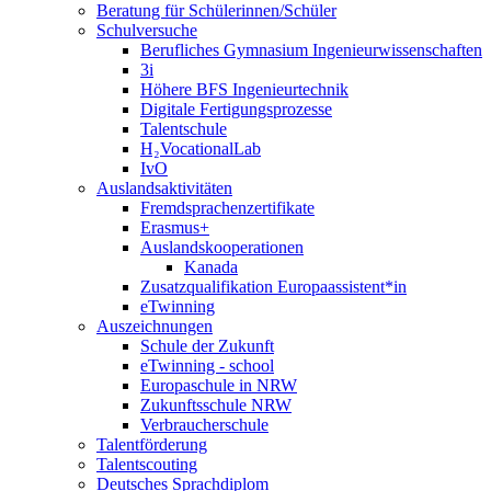
Beratung für Schülerinnen/Schüler
Schulversuche
Berufliches Gymnasium Ingenieurwissenschaften
3i
Höhere BFS Ingenieurtechnik
Digitale Fertigungsprozesse
Talentschule
H₂VocationalLab
IvO
Auslandsaktivitäten
Fremdsprachenzertifikate
Erasmus+
Auslandskooperationen
Kanada
Zusatzqualifikation Europaassistent*in
eTwinning
Auszeichnungen
Schule der Zukunft
eTwinning - school
Europaschule in NRW
Zukunftsschule NRW
Verbraucherschule
Talentförderung
Talentscouting
Deutsches Sprachdiplom