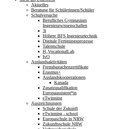
Aktuelles
Beratung für Schülerinnen/Schüler
Schulversuche
Berufliches Gymnasium
Ingenieurwissenschaften
3i
Höhere BFS Ingenieurtechnik
Digitale Fertigungsprozesse
Talentschule
H₂VocationalLab
IvO
Auslandsaktivitäten
Fremdsprachenzertifikate
Erasmus+
Auslandskooperationen
Kanada
Zusatzqualifikation
Europaassistent*in
eTwinning
Auszeichnungen
Schule der Zukunft
eTwinning - school
Europaschule in NRW
Zukunftsschule NRW