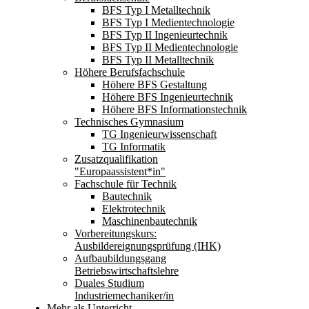
BFS Typ I Metalltechnik
BFS Typ I Medientechnologie
BFS Typ II Ingenieurtechnik
BFS Typ II Medientechnologie
BFS Typ II Metalltechnik
Höhere Berufsfachschule
Höhere BFS Gestaltung
Höhere BFS Ingenieurtechnik
Höhere BFS Informationstechnik
Technisches Gymnasium
TG Ingenieurwissenschaft
TG Informatik
Zusatzqualifikation
"Europaassistent*in"
Fachschule für Technik
Bautechnik
Elektrotechnik
Maschinenbautechnik
Vorbereitungskurs:
Ausbildereignungsprüfung (IHK)
Aufbaubildungsgang
Betriebswirtschaftslehre
Duales Studium
Industriemechaniker/in
Mehr als Unterricht