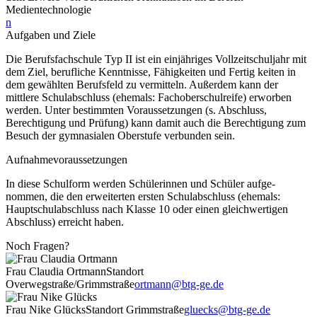
Medientechnologie
n
Aufgaben und Ziele
Die Berufsfachschule Typ II ist ein einjähriges Vollzeitschuljahr mit
dem Ziel, berufliche Kenntnisse, Fähigkeiten und Fertig­ keiten in
dem gewählten Berufsfeld zu vermitteln. Außerdem kann der
mittlere Schulabschluss (ehemals: Fachoberschulreife) er­worben
werden. Unter bestimmten Voraussetzungen (s. Ab­schluss,
Berechtigung und Prüfung) kann damit auch die Berechti­gung zum
Besuch der gymnasialen Oberstufe verbunden sein.
Aufnahmevoraussetzungen
In diese Schulform werden Schülerinnen und Schüler aufge­
nommen, die den erweiterten ersten Schulabschluss (ehemals:
Hauptschulabschluss nach Klasse 10 oder einen gleichwertigen
Abschluss) erreicht haben.
Noch Fragen?
Frau Claudia Ortmann
Standort
Overwegstraße/Grimmstraße
ortmann@btg-ge.de
Frau Nike Glücks
Standort Grimmstraße
gluecks@btg-ge.de