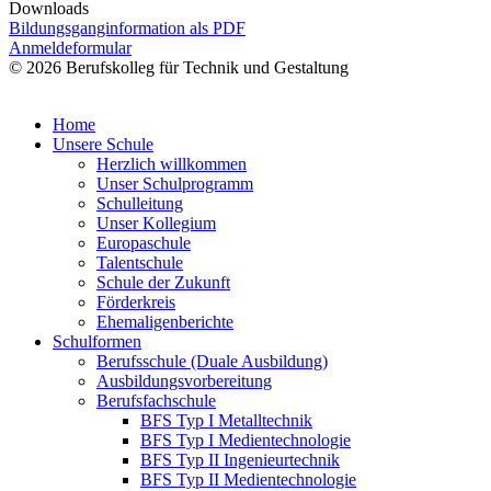
Downloads
Bildungsganginformation als PDF
Anmeldeformular
© 2026 Berufskolleg für Technik und Gestaltung
Impressum
Datenschutzerklärung
Home
Unsere Schule
Herzlich willkommen
Unser Schulprogramm
Schulleitung
Unser Kollegium
Europaschule
Talentschule
Schule der Zukunft
Förderkreis
Ehemaligenberichte
Schulformen
Berufsschule (Duale Ausbildung)
Ausbildungsvorbereitung
Berufsfachschule
BFS Typ I Metalltechnik
BFS Typ I Medientechnologie
BFS Typ II Ingenieurtechnik
BFS Typ II Medientechnologie