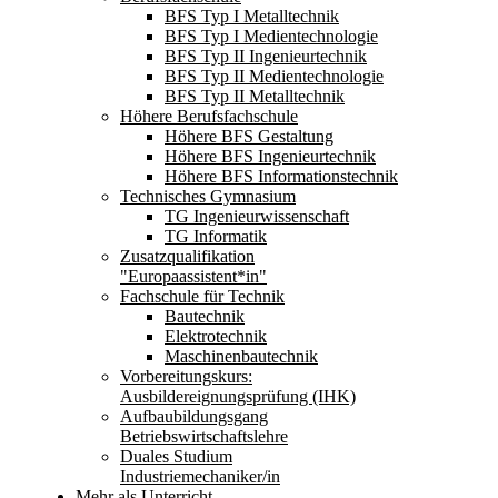
BFS Typ I Metalltechnik
BFS Typ I Medientechnologie
BFS Typ II Ingenieurtechnik
BFS Typ II Medientechnologie
BFS Typ II Metalltechnik
Höhere Berufsfachschule
Höhere BFS Gestaltung
Höhere BFS Ingenieurtechnik
Höhere BFS Informationstechnik
Technisches Gymnasium
TG Ingenieurwissenschaft
TG Informatik
Zusatzqualifikation
"Europaassistent*in"
Fachschule für Technik
Bautechnik
Elektrotechnik
Maschinenbautechnik
Vorbereitungskurs:
Ausbildereignungsprüfung (IHK)
Aufbaubildungsgang
Betriebswirtschaftslehre
Duales Studium
Industriemechaniker/in
Mehr als Unterricht