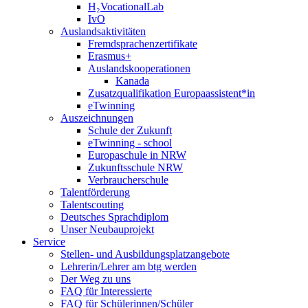
H₂VocationalLab
IvO
Auslandsaktivitäten
Fremdsprachenzertifikate
Erasmus+
Auslandskooperationen
Kanada
Zusatzqualifikation Europaassistent*in
eTwinning
Auszeichnungen
Schule der Zukunft
eTwinning - school
Europaschule in NRW
Zukunftsschule NRW
Verbraucherschule
Talentförderung
Talentscouting
Deutsches Sprachdiplom
Unser Neubauprojekt
Service
Stellen- und Ausbildungsplatzangebote
Lehrerin/Lehrer am btg werden
Der Weg zu uns
FAQ für Interessierte
FAQ für Schülerinnen/Schüler