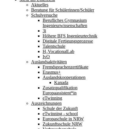
Aktuelles
Beratung für Schülerinnen/Schüler
Schulversuche
Berufliches Gymnasium
Ingenieurwissenschaften
3i
Höhere BFS Ingenieurtechnik
Digitale Fertigungsprozesse
Talentschule
H₂VocationalLab
IvO
Auslandsaktivitäten
Fremdsprachenzertifikate
Erasmus+
Auslandskooperationen
Kanada
Zusatzqualifikation
Europaassistent*in
eTwinning
Auszeichnungen
Schule der Zukunft
eTwinning - school
Europaschule in NRW
Zukunftsschule NRW