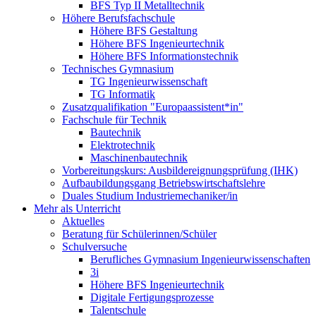
BFS Typ II Metalltechnik
Höhere Berufsfachschule
Höhere BFS Gestaltung
Höhere BFS Ingenieurtechnik
Höhere BFS Informationstechnik
Technisches Gymnasium
TG Ingenieurwissenschaft
TG Informatik
Zusatzqualifikation "Europaassistent*in"
Fachschule für Technik
Bautechnik
Elektrotechnik
Maschinenbautechnik
Vorbereitungskurs: Ausbildereignungsprüfung (IHK)
Aufbaubildungsgang Betriebswirtschaftslehre
Duales Studium Industriemechaniker/in
Mehr als Unterricht
Aktuelles
Beratung für Schülerinnen/Schüler
Schulversuche
Berufliches Gymnasium Ingenieurwissenschaften
3i
Höhere BFS Ingenieurtechnik
Digitale Fertigungsprozesse
Talentschule