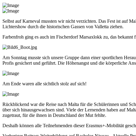
Selbst auf Karneval mussten wir nicht verzichten. Das Fest ist auf M
Lichtershow durch die historischen Gassen von Valletta ziehen.
Farbenfroh ging es auch im Fischerdorf Marsaxlokk zu, das bekannt fü
Am Sonntag musste sich unsere Gruppe dann einer sportlichen Herausf
Profis gesichert und geführt. Die Höhenangst und die körperliche Ans
Am Ende waren alle sichtlich stolz auf sich!
Rückblickend war die Reise nach Malta für die Schülerinnen und Schü
über sich hinausgewachsen sind. Viele der Lernenden haben auf Malt
zugetraut, für die ihnen in Deutschland der Mut fehlte.
Deshalb können alle Teilnehmenden dieser Erasmus+-Mobilität geschl
Vorheriger Beitrag: Weiterbildung auf Bachelor-Niveau - Aktuelle Pr