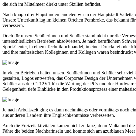
die sich im Mittelmeer direkt unter Sizilien befindet.
Nach knapp drei Flugstunden landeten wir in der Hauptstadt Valletta
Unsere Unterkunft lag im kleinen Örtchen Pembroke, das bekannt für
verbessern.
Doch für unsere Schülerinnen und Schüler stand nicht nur die Verbe
unterschiedlichen Betrieben absolvierten. Je nach beruflichem Schwe
Sport-Center, in einem Technikfachhandel, in einer Druckerei oder k
und ihre maltesischen Kolleginnen und Kollegen waren beeindruckt vo
In vielen Betrieben hatten unsere Schülerinnen und Schüler sehr viel
gestalten, Logos entwerfen, das Corporate Design der Unternehmen w
Schüler aus der CT12V1 für die Wartung der PCs und der Hardware zu
Gelegenheit, tiefe Einblicke in den Produktionsprozess einer malte
Je nach Arbeitszeit ging es dann nachmittags oder vormittags noch
aus anderen Ländern ihre Englischkenntnisse verbesserten.
Auch die Freizeitaktivitäten kamen nicht zu kurz, denn Malta und di
Fähre die beiden Nachbarinseln und konnte sich am azurblauen Meer