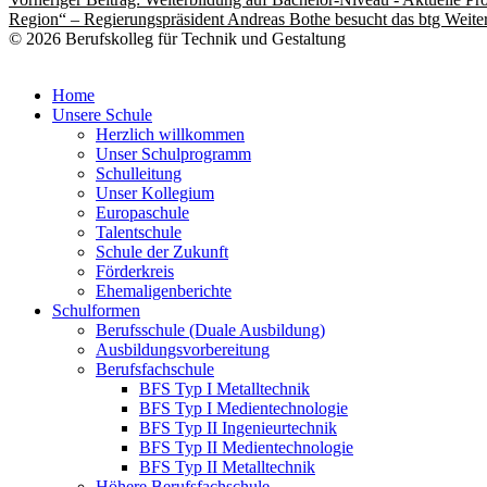
Region“ – Regierungspräsident Andreas Bothe besucht das btg
Weite
© 2026 Berufskolleg für Technik und Gestaltung
Home
Unsere Schule
Herzlich willkommen
Unser Schulprogramm
Schulleitung
Unser Kollegium
Europaschule
Talentschule
Schule der Zukunft
Förderkreis
Ehemaligenberichte
Schulformen
Berufsschule (Duale Ausbildung)
Ausbildungsvorbereitung
Berufsfachschule
BFS Typ I Metalltechnik
BFS Typ I Medientechnologie
BFS Typ II Ingenieurtechnik
BFS Typ II Medientechnologie
BFS Typ II Metalltechnik
Höhere Berufsfachschule