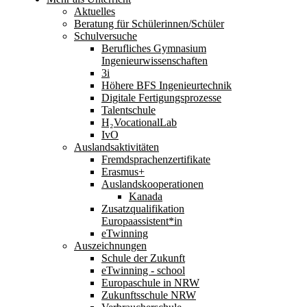
Aktuelles
Beratung für Schülerinnen/Schüler
Schulversuche
Berufliches Gymnasium
Ingenieurwissenschaften
3i
Höhere BFS Ingenieurtechnik
Digitale Fertigungsprozesse
Talentschule
H₂VocationalLab
IvO
Auslandsaktivitäten
Fremdsprachenzertifikate
Erasmus+
Auslandskooperationen
Kanada
Zusatzqualifikation
Europaassistent*in
eTwinning
Auszeichnungen
Schule der Zukunft
eTwinning - school
Europaschule in NRW
Zukunftsschule NRW