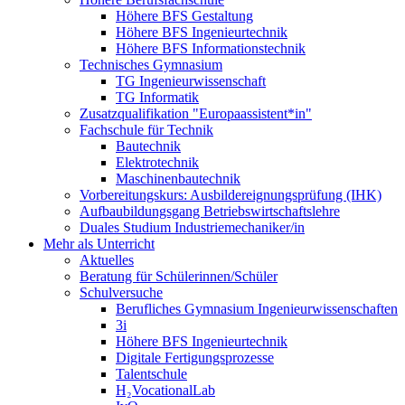
Höhere BFS Gestaltung
Höhere BFS Ingenieurtechnik
Höhere BFS Informationstechnik
Technisches Gymnasium
TG Ingenieurwissenschaft
TG Informatik
Zusatzqualifikation "Europaassistent*in"
Fachschule für Technik
Bautechnik
Elektrotechnik
Maschinenbautechnik
Vorbereitungskurs: Ausbildereignungsprüfung (IHK)
Aufbaubildungsgang Betriebswirtschaftslehre
Duales Studium Industriemechaniker/in
Mehr als Unterricht
Aktuelles
Beratung für Schülerinnen/Schüler
Schulversuche
Berufliches Gymnasium Ingenieurwissenschaften
3i
Höhere BFS Ingenieurtechnik
Digitale Fertigungsprozesse
Talentschule
H₂VocationalLab