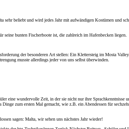
alta sehr beliebt und wird jedes Jahr mit aufwändigen Kostümen und sc
r seine bunten Fischerboote ist, die zahlreich im Hafenbecken liegen.
orderung der besonderen Art stellen: Ein Klettersteig im Mosta Valle
trengung musste allerdings jeder von uns selbst überwinden.
ler eine wundervolle Zeit, in der sie nicht nur ihre Sprachkenntnisse
a Dinge zum ersten Mal gemacht, wie z.B. ein Abendessen für sechzehn
ossen sagen: Malta, wir sehen uns nächstes Jahr wieder!
ojekte der btg-Techniker/innen
Zurück
Nächster Beitrag: „Schüler und 