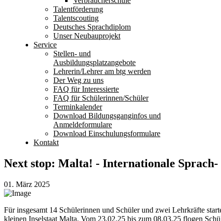
Verbraucherschule
Talentförderung
Talentscouting
Deutsches Sprachdiplom
Unser Neubauprojekt
Service
Stellen- und
Ausbildungsplatzangebote
Lehrerin/Lehrer am btg werden
Der Weg zu uns
FAQ für Interessierte
FAQ für Schülerinnen/Schüler
Terminkalender
Download Bildungsganginfos und
Anmeldeformulare
Download Einschulungsformulare
Kontakt
Next stop: Malta! - Internationale Sprach
01. März 2025
Für insgesamt 14 Schülerinnen und Schüler und zwei Lehrkräfte starte
kleinen Inselstaat Malta. Vom 23.02.25 bis zum 08.03.25 flogen 