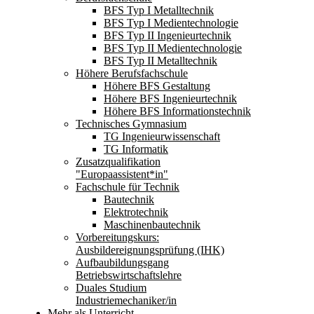
BFS Typ I Metalltechnik
BFS Typ I Medientechnologie
BFS Typ II Ingenieurtechnik
BFS Typ II Medientechnologie
BFS Typ II Metalltechnik
Höhere Berufsfachschule
Höhere BFS Gestaltung
Höhere BFS Ingenieurtechnik
Höhere BFS Informationstechnik
Technisches Gymnasium
TG Ingenieurwissenschaft
TG Informatik
Zusatzqualifikation
"Europaassistent*in"
Fachschule für Technik
Bautechnik
Elektrotechnik
Maschinenbautechnik
Vorbereitungskurs:
Ausbildereignungsprüfung (IHK)
Aufbaubildungsgang
Betriebswirtschaftslehre
Duales Studium
Industriemechaniker/in
Mehr als Unterricht