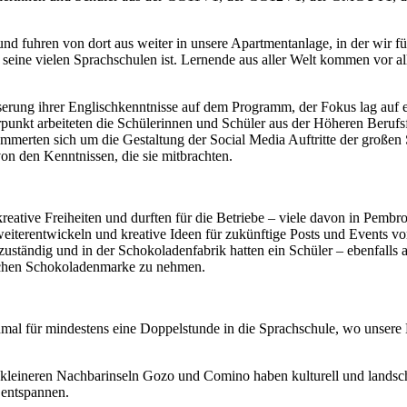
 und fuhren von dort aus weiter in unsere Apartmentanlage, in der wi
 seine vielen Sprachschulen ist. Lernende aus aller Welt kommen vor a
sserung ihrer Englischkenntnisse auf dem Programm, der Fokus lag auf
rpunkt arbeiteten die Schülerinnen und Schüler aus der Höheren Berufsf
ümmerten sich um die Gestaltung der Social Media Auftritte der großen
n den Kenntnissen, die sie mitbrachten.
 kreative Freiheiten und durften für die Betriebe – viele davon in Pemb
eiterentwickeln und kreative Ideen für zukünftige Posts und Events v
ständig und in der Schokoladenfabrik hatten ein Schüler – ebenfalls 
sischen Schokoladenmarke zu nehmen.
 einmal für mindestens eine Doppelstunde in die Sprachschule, wo uns
e kleineren Nachbarinseln Gozo und Comino haben kulturell und landsch
 entspannen.