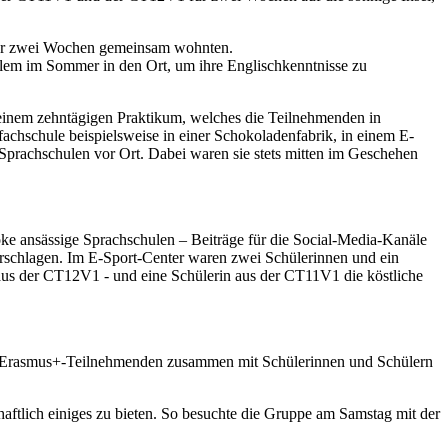
r für zwei Wochen gemeinsam wohnten.
llem im Sommer in den Ort, um ihre Englischkenntnisse zu
 einem zehntägigen Praktikum, welches die Teilnehmenden in
achschule beispielsweise in einer Schokoladenfabrik, in einem E-
 Sprachschulen vor Ort. Dabei waren sie stets mitten im Geschehen
roke ansässige Sprachschulen – Beiträge für die Social-Media-Kanäle
orschlagen. Im E-Sport-Center waren zwei Schülerinnen und ein
aus der CT12V1 - und eine Schülerin aus der CT11V1 die köstliche
ere Erasmus+-Teilnehmenden zusammen mit Schülerinnen und Schülern
aftlich einiges zu bieten. So besuchte die Gruppe am Samstag mit der