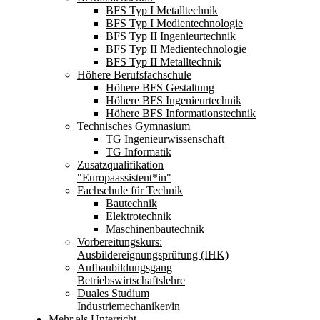
BFS Typ I Metalltechnik
BFS Typ I Medientechnologie
BFS Typ II Ingenieurtechnik
BFS Typ II Medientechnologie
BFS Typ II Metalltechnik
Höhere Berufsfachschule
Höhere BFS Gestaltung
Höhere BFS Ingenieurtechnik
Höhere BFS Informationstechnik
Technisches Gymnasium
TG Ingenieurwissenschaft
TG Informatik
Zusatzqualifikation
"Europaassistent*in"
Fachschule für Technik
Bautechnik
Elektrotechnik
Maschinenbautechnik
Vorbereitungskurs:
Ausbildereignungsprüfung (IHK)
Aufbaubildungsgang
Betriebswirtschaftslehre
Duales Studium
Industriemechaniker/in
Mehr als Unterricht