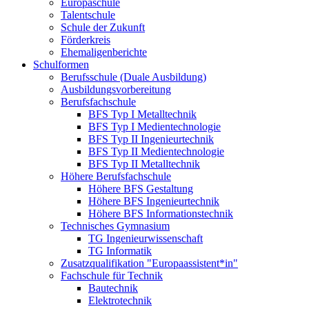
Europaschule
Talentschule
Schule der Zukunft
Förderkreis
Ehemaligenberichte
Schulformen
Berufsschule (Duale Ausbildung)
Ausbildungsvorbereitung
Berufsfachschule
BFS Typ I Metalltechnik
BFS Typ I Medientechnologie
BFS Typ II Ingenieurtechnik
BFS Typ II Medientechnologie
BFS Typ II Metalltechnik
Höhere Berufsfachschule
Höhere BFS Gestaltung
Höhere BFS Ingenieurtechnik
Höhere BFS Informationstechnik
Technisches Gymnasium
TG Ingenieurwissenschaft
TG Informatik
Zusatzqualifikation "Europaassistent*in"
Fachschule für Technik
Bautechnik
Elektrotechnik