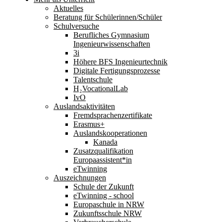
Aktuelles
Beratung für Schülerinnen/Schüler
Schulversuche
Berufliches Gymnasium
Ingenieurwissenschaften
3i
Höhere BFS Ingenieurtechnik
Digitale Fertigungsprozesse
Talentschule
H₂VocationalLab
IvO
Auslandsaktivitäten
Fremdsprachenzertifikate
Erasmus+
Auslandskooperationen
Kanada
Zusatzqualifikation
Europaassistent*in
eTwinning
Auszeichnungen
Schule der Zukunft
eTwinning - school
Europaschule in NRW
Zukunftsschule NRW