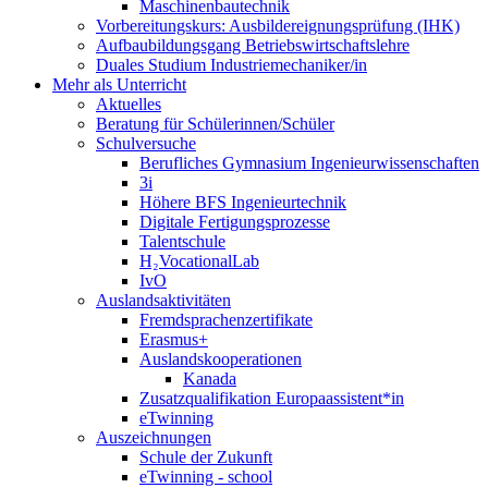
Maschinenbautechnik
Vorbereitungskurs: Ausbildereignungsprüfung (IHK)
Aufbaubildungsgang Betriebswirtschaftslehre
Duales Studium Industriemechaniker/in
Mehr als Unterricht
Aktuelles
Beratung für Schülerinnen/Schüler
Schulversuche
Berufliches Gymnasium Ingenieurwissenschaften
3i
Höhere BFS Ingenieurtechnik
Digitale Fertigungsprozesse
Talentschule
H₂VocationalLab
IvO
Auslandsaktivitäten
Fremdsprachenzertifikate
Erasmus+
Auslandskooperationen
Kanada
Zusatzqualifikation Europaassistent*in
eTwinning
Auszeichnungen
Schule der Zukunft
eTwinning - school