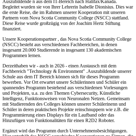
Auszubildende n aus dem IT-Bereich nach Halifax/Kanada.
Begleitet wurden sie von Ihrer Lehrerin Isabelle Dionisius. Dies war
die erste Reise, die im Rahmen unserer Kooperation mit unseren
Partnern vom Nova Scotia Community College (NSCC) stattfand.
Diese Reise wurde großzügig von der Joachim Hertz Stiftung
finanziert.
Unsere Kooperationspartner , das Nova Scotia Community College
(NSCC) besteht aus verschiedenen Fachbereichen, in denen
insgesamt 20.000 Studierende in insgesamt 130 akademischen
Programmen lernen.
Derzeithaben wir - auch in 2026 - einen Austausch mit dem
Fachbereich "Technology & Environment" .Auszubildende unserer
Schule aus dem IT Bereich können sich für dieses Programm
bewerben. Vor Ort erwartet unsere Schülerinnen und Schüler ein
spannendes Programm bestehend aus verschiedenen Vorlesungen
und Projekten, u.a. zu den Themen Cybersecurity, Künstliche
Intelligenz, Funktionsweisen von Neuronalen Netzen. Gemeinsam
mit Studierenden des Colleges können unserer Schülerinenn und
Schüler in deren praktischen Projekte reinschnuppern wie z.B. die
Programmierung eines Displays für ein Laufband oder das
Hinzufügen von Funktionalitäten für einen R2D2 Roboter.
Ergänzt wird das Programm durch Unternehmensbesichtigungen.