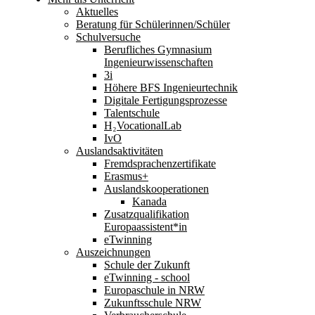
Aktuelles
Beratung für Schülerinnen/Schüler
Schulversuche
Berufliches Gymnasium
Ingenieurwissenschaften
3i
Höhere BFS Ingenieurtechnik
Digitale Fertigungsprozesse
Talentschule
H₂VocationalLab
IvO
Auslandsaktivitäten
Fremdsprachenzertifikate
Erasmus+
Auslandskooperationen
Kanada
Zusatzqualifikation
Europaassistent*in
eTwinning
Auszeichnungen
Schule der Zukunft
eTwinning - school
Europaschule in NRW
Zukunftsschule NRW