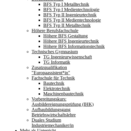
BFS Typ I Metalltechnik
BFS Typ I Medientechnologie
BFS Typ II Ingenieurtechnik
BFS Typ II Medientechnologie
BFS Typ II Metalltechnik
Höhere Berufsfachschule
Höhere BFS Gestaltung
Höhere BFS Ingenieurtechnik
Höhere BFS Informationstechnik
Technisches Gymnasium
TG Ingenieurwissenschaft
TG Informatik
Zusatzqualifikation
"Europaassistent*in"
Fachschule für Technik
Bautechnik
Elektrotechnik
Maschinenbautechnik
Vorbereitungskurs:
Ausbildereignungsprüfung (IHK)
Aufbaubildungsgang
Betriebswirtschaftslehre
Duales Studium
Industriemechaniker/in
Mehr als Unterricht