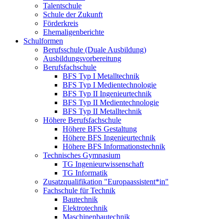
Talentschule
Schule der Zukunft
Förderkreis
Ehemaligenberichte
Schulformen
Berufsschule (Duale Ausbildung)
Ausbildungsvorbereitung
Berufsfachschule
BFS Typ I Metalltechnik
BFS Typ I Medientechnologie
BFS Typ II Ingenieurtechnik
BFS Typ II Medientechnologie
BFS Typ II Metalltechnik
Höhere Berufsfachschule
Höhere BFS Gestaltung
Höhere BFS Ingenieurtechnik
Höhere BFS Informationstechnik
Technisches Gymnasium
TG Ingenieurwissenschaft
TG Informatik
Zusatzqualifikation "Europaassistent*in"
Fachschule für Technik
Bautechnik
Elektrotechnik
Maschinenbautechnik