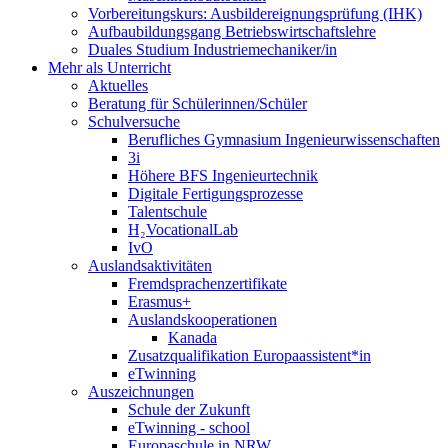
Vorbereitungskurs: Ausbildereignungsprüfung (IHK)
Aufbaubildungsgang Betriebswirtschaftslehre
Duales Studium Industriemechaniker/in
Mehr als Unterricht
Aktuelles
Beratung für Schülerinnen/Schüler
Schulversuche
Berufliches Gymnasium Ingenieurwissenschaften
3i
Höhere BFS Ingenieurtechnik
Digitale Fertigungsprozesse
Talentschule
H₂VocationalLab
IvO
Auslandsaktivitäten
Fremdsprachenzertifikate
Erasmus+
Auslandskooperationen
Kanada
Zusatzqualifikation Europaassistent*in
eTwinning
Auszeichnungen
Schule der Zukunft
eTwinning - school
Europaschule in NRW