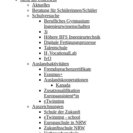
Aktuelles
Beratung für Schülerinnen/Schüler
Schulversuche
Berufliches Gymnasium
Ingenieurwissenschaften
3i
Höhere BFS Ingenieurtechnik
Digitale Fertigungsprozesse
Talentschule
H₂VocationalLab
IvO
Auslandsaktivitäten
Fremdsprachenzertifikate
Erasmus+
Auslandskooperationen
Kanada
Zusatzqualifikation
Europaassistent*in
eTwinning
Auszeichnungen
Schule der Zukunft
eTwinning - school
Europaschule in NRW
Zukunftsschule NRW