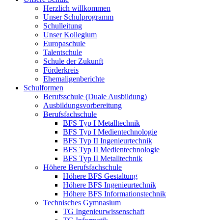
Herzlich willkommen
Unser Schulprogramm
Schulleitung
Unser Kollegium
Europaschule
Talentschule
Schule der Zukunft
Förderkreis
Ehemaligenberichte
Schulformen
Berufsschule (Duale Ausbildung)
Ausbildungsvorbereitung
Berufsfachschule
BFS Typ I Metalltechnik
BFS Typ I Medientechnologie
BFS Typ II Ingenieurtechnik
BFS Typ II Medientechnologie
BFS Typ II Metalltechnik
Höhere Berufsfachschule
Höhere BFS Gestaltung
Höhere BFS Ingenieurtechnik
Höhere BFS Informationstechnik
Technisches Gymnasium
TG Ingenieurwissenschaft