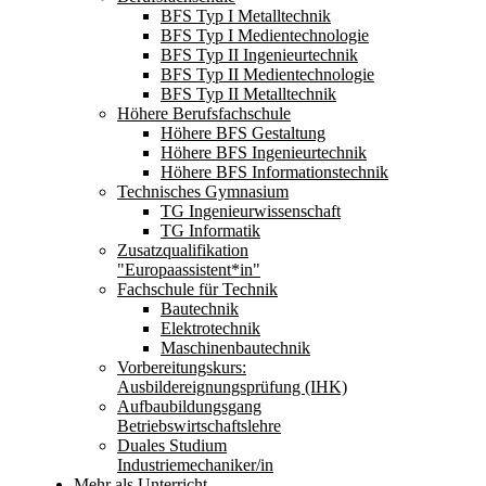
BFS Typ I Metalltechnik
BFS Typ I Medientechnologie
BFS Typ II Ingenieurtechnik
BFS Typ II Medientechnologie
BFS Typ II Metalltechnik
Höhere Berufsfachschule
Höhere BFS Gestaltung
Höhere BFS Ingenieurtechnik
Höhere BFS Informationstechnik
Technisches Gymnasium
TG Ingenieurwissenschaft
TG Informatik
Zusatzqualifikation
"Europaassistent*in"
Fachschule für Technik
Bautechnik
Elektrotechnik
Maschinenbautechnik
Vorbereitungskurs:
Ausbildereignungsprüfung (IHK)
Aufbaubildungsgang
Betriebswirtschaftslehre
Duales Studium
Industriemechaniker/in
Mehr als Unterricht