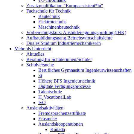
TG Informatik
Zusatzqualifikation "Europaassistent*in"
Fachschule für Technik
Bautechnik
Elektrotechnik
Maschinenbautechnik
Vorbereitungskurs: Ausbildereignungsprüfung (IHK)
Aufbaubildungsgang Betriebswirtschaftslehre
Duales Studium Industriemechaniker/in
Mehr als Unterricht
Aktuelles
Beratung für Schülerinnen/Schüler
Schulversuche
Berufliches Gymnasium Ingenieurwissenschaften
3i
Höhere BFS Ingenieurtechnik
Digitale Fertigungsprozesse
Talentschule
H₂VocationalLab
IvO
Auslandsaktivitäten
Fremdsprachenzertifikate
Erasmus+
Auslandskooperationen
Kanada